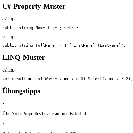
C#-Property-Muster
csharp
public string Name { get; set; }
csharp
public string FullName => $"{FirstName} {LastName}";
LINQ-Muster
csharp
var result = list.Where(x => x > 0).Select(x => x * 2);
Übungstipps
•
Übe Auto-Properties bis sie automatisch sind
•