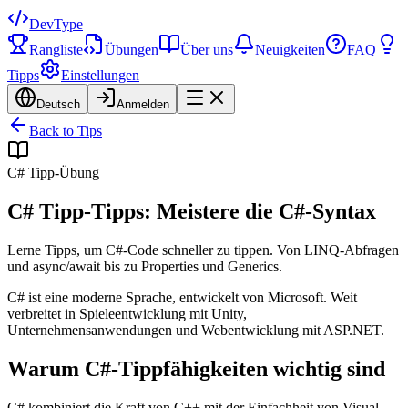
DevType
Rangliste
Übungen
Über uns
Neuigkeiten
FAQ
Tipps
Einstellungen
Deutsch
Anmelden
Back to Tips
C# Tipp-Übung
C# Tipp-Tipps: Meistere die C#-Syntax
Lerne Tipps, um C#-Code schneller zu tippen. Von LINQ-Abfragen
und async/await bis zu Properties und Generics.
C# ist eine moderne Sprache, entwickelt von Microsoft. Weit
verbreitet in Spieleentwicklung mit Unity,
Unternehmensanwendungen und Webentwicklung mit ASP.NET.
Warum C#-Tippfähigkeiten wichtig sind
C# kombiniert die Kraft von C++ mit der Einfachheit von Visual