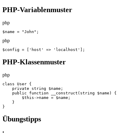
PHP-Variablenmuster
php
$name = "John";
php
$config = ['host' => 'localhost'];
PHP-Klassenmuster
php
class User {

    private string $name;

    public function __construct(string $name) {

        $this->name = $name;

    }

}
Übungstipps
•