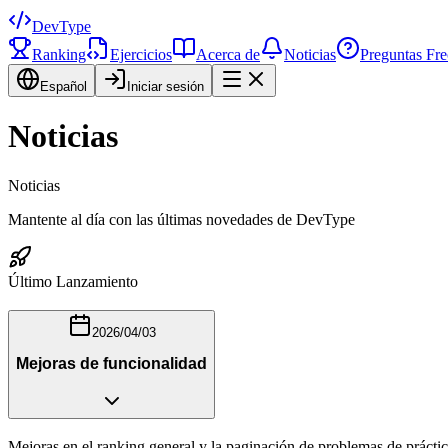
DevType
Ranking
Ejercicios
Acerca de
Noticias
Preguntas Fre
Español
Iniciar sesión
Noticias
Noticias
Mantente al día con las últimas novedades de DevType
Último Lanzamiento
2026/04/03
Mejoras de funcionalidad
Mejoras en el ranking general y la paginación de problemas de práctic