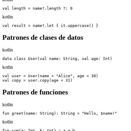
val length = name?.length ?: 0
kotlin
val result = name?.let { it.uppercase() }
Patrones de clases de datos
kotlin
data class User(val name: String, val age: Int)
kotlin
val user = User(name = "Alice", age = 30)

val copy = user.copy(age = 31)
Patrones de funciones
kotlin
fun greet(name: String): String = "Hello, $name!"
kotlin
fun sum(a: Int, b: Int) = a + b