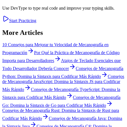
Use DevType to type real code and improve your typing skills.
Start Practicing
More Articles
10 Consejos para Mejorar tu Velocidad de Mecanografía en
Programación
Por Qué la Práctica de Mecanografía de Código
Importa para Desarrolladores
Atajos de Teclado Esenciales que
Todo Desarrollador Debería Conocer
Consejos de Mecanografía
Python: Domina la Sintaxis para Codificar Más Rápido
Consejos
de Mecanografía JavaScript: Domina la Sintaxis JS para Codificar
Más Rápido
Consejos de Mecanografía TypeScript: Domina la
Sintaxis para Codificar Más Rápido
Consejos de Mecanografía
Go: Domina la Sintaxis de Go para Codificar Más Rápido
Consejos de Mecanografía Rust: Domina la Sintaxis de Rust para
Codificar Más Rápido
Consejos de Mecanografía Java: Domina
la Sintaxis Java
Consejos de Mecanografía C#: Domina la