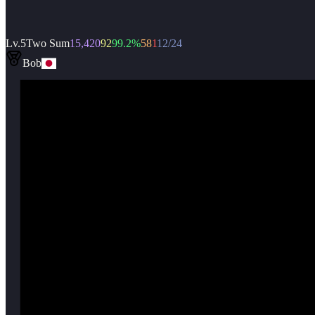
Lv.
5
Two Sum
15,420
92
99.2
%
58
1
12/24
Bob