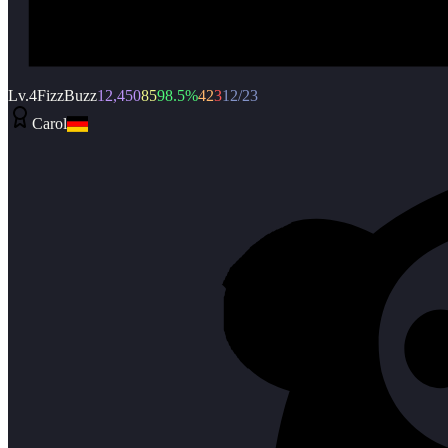
Lv.
4
FizzBuzz
12,450
85
98.5
%
42
3
12/23
Carol