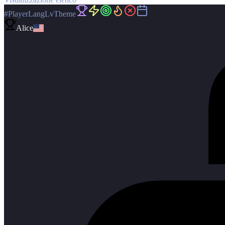
#
Player
Lang
Lv
Theme
Alice