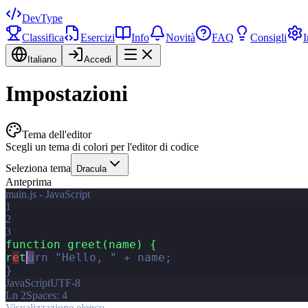
DevType
Classifica
Esercizi
Info
Novità
FAQ
Consigli
I
Italiano
Accedi
Impostazioni
Tema dell'editor
Scegli un tema di colori per l'editor di codice
Seleziona tema
Dracula
Anteprima
main.js - JavaScript
1
2
3
f
u
n
c
t
i
o
n
g
r
e
e
t
(
n
a
m
e
)
{
r
e
t
u
r
n
"
H
e
l
l
o
,
"
+
n
a
m
e
;
}
JavaScript
UTF-8
Ln 2
Spaces: 4
Visualizzazione elenco