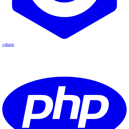
csharp