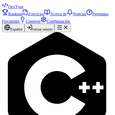
DevType
Ranking
Ejercicios
Acerca de
Noticias
Preguntas
Frecuentes
Consejos
Configuración
Español
Iniciar sesión