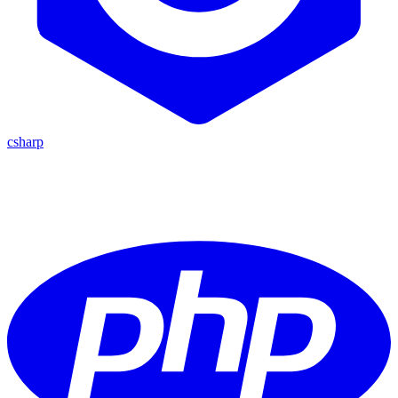
csharp