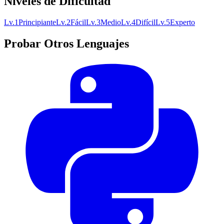
Niveles de Dificultad
Lv.
1
Principiante
Lv.
2
Fácil
Lv.
3
Medio
Lv.
4
Difícil
Lv.
5
Experto
Probar Otros Lenguajes