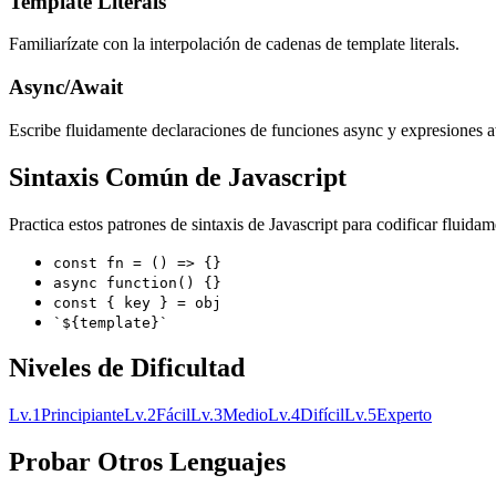
Template Literals
Familiarízate con la interpolación de cadenas de template literals.
Async/Await
Escribe fluidamente declaraciones de funciones async y expresiones a
Sintaxis Común de Javascript
Practica estos patrones de sintaxis de Javascript para codificar fluidam
const fn = () => {}
async function() {}
const { key } = obj
`${template}`
Niveles de Dificultad
Lv.
1
Principiante
Lv.
2
Fácil
Lv.
3
Medio
Lv.
4
Difícil
Lv.
5
Experto
Probar Otros Lenguajes