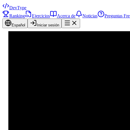
DevType
Ranking
Ejercicios
Acerca de
Noticias
Preguntas Fre
Español
Iniciar sesión