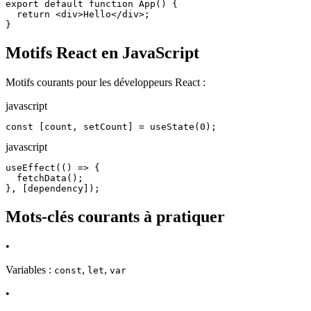
export default function App() {

  return <div>Hello</div>;

}
Motifs React en JavaScript
Motifs courants pour les développeurs React :
javascript
const [count, setCount] = useState(0);
javascript
useEffect(() => {

  fetchData();

}, [dependency]);
Mots-clés courants à pratiquer
•
Variables :
,
,
const
let
var
•