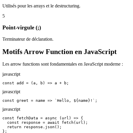
Utilisés pour les arrays et le destructuring.
5
Point-virgule (;)
Terminateur de déclaration.
Motifs Arrow Function en JavaScript
Les arrow functions sont fondamentales en JavaScript moderne :
javascript
const add = (a, b) => a + b;
javascript
const greet = name => `Hello, ${name}!`;
javascript
const fetchData = async (url) => {

  const response = await fetch(url);

  return response.json();

};