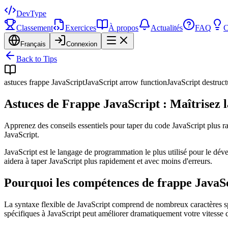
DevType
Classement
Exercices
À propos
Actualités
FAQ
C
Français
Connexion
Back to Tips
astuces frappe JavaScript
JavaScript arrow function
JavaScript destruct
Astuces de Frappe JavaScript : Maîtrisez 
Apprenez des conseils essentiels pour taper du code JavaScript plus ra
JavaScript.
JavaScript est le langage de programmation le plus utilisé pour le dé
aidera à taper JavaScript plus rapidement et avec moins d'erreurs.
Pourquoi les compétences de frappe JavaSc
La syntaxe flexible de JavaScript comprend de nombreux caractères sp
spécifiques à JavaScript peut améliorer dramatiquement votre vitesse 