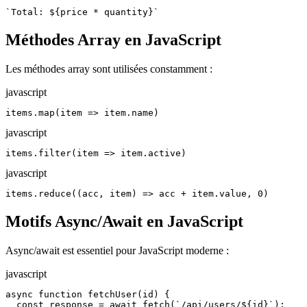
`Total: ${price * quantity}`
Méthodes Array en JavaScript
Les méthodes array sont utilisées constamment :
javascript
items.map(item => item.name)
javascript
items.filter(item => item.active)
javascript
items.reduce((acc, item) => acc + item.value, 0)
Motifs Async/Await en JavaScript
Async/await est essentiel pour JavaScript moderne :
javascript
async function fetchUser(id) {

  const response = await fetch(`/api/users/${id}`);
