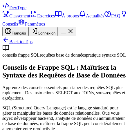
DevType
Classement
Exercices
À propos
Actualités
FAQ
Conseils
Paramètres
Français
Connexion
Back to Tips
conseils frappe SQL
requêtes base de données
pratique syntaxe SQL
Conseils de Frappe SQL : Maîtrisez la
Syntaxe des Requêtes de Base de Données
Apprenez des conseils essentiels pour taper des requêtes SQL plus
rapidement. Des instructions SELECT aux JOINs, sous-requêtes et
agrégations.
SQL (Structured Query Language) est le langage standard pour
gérer et manipuler les bases de données relationnelles. Que vous
soyez développeur backend, analyste de données ou administrateur
de base de données, maîtriser la frappe SQL peut considérablement
augmenter votre productivité.