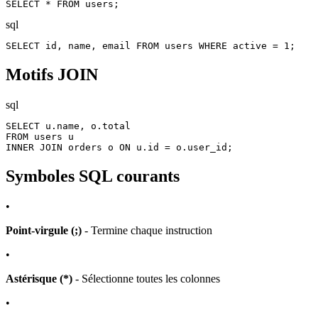
SELECT * FROM users;
sql
SELECT id, name, email FROM users WHERE active = 1;
Motifs JOIN
sql
SELECT u.name, o.total

FROM users u

INNER JOIN orders o ON u.id = o.user_id;
Symboles SQL courants
•
Point-virgule (;)
- Termine chaque instruction
•
Astérisque (*)
- Sélectionne toutes les colonnes
•