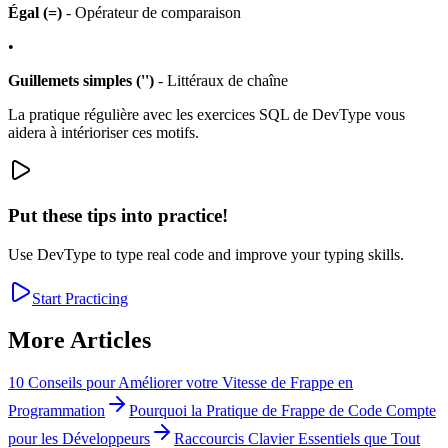
Égal (=)
- Opérateur de comparaison
•
Guillemets simples ('')
- Littéraux de chaîne
La pratique régulière avec les exercices SQL de DevType vous
aidera à intérioriser ces motifs.
Put these tips into practice!
Use DevType to type real code and improve your typing skills.
Start Practicing
More Articles
10 Conseils pour Améliorer votre Vitesse de Frappe en
Programmation
Pourquoi la Pratique de Frappe de Code Compte
pour les Développeurs
Raccourcis Clavier Essentiels que Tout