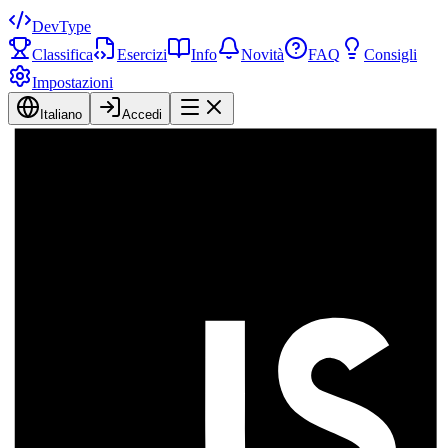
DevType
Classifica
Esercizi
Info
Novità
FAQ
Consigli
Impostazioni
Italiano
Accedi