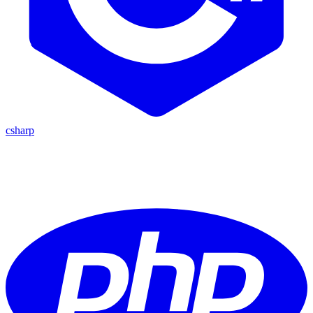
csharp