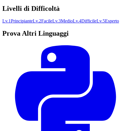
Livelli di Difficoltà
Lv.
1
Principiante
Lv.
2
Facile
Lv.
3
Medio
Lv.
4
Difficile
Lv.
5
Esperto
Prova Altri Linguaggi