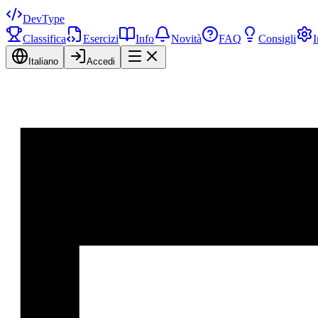
DevType
Classifica
Esercizi
Info
Novità
FAQ
Consigli
I
Italiano
Accedi