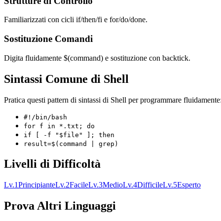
Strutture di Controllo
Familiarizzati con cicli if/then/fi e for/do/done.
Sostituzione Comandi
Digita fluidamente $(command) e sostituzione con backtick.
Sintassi Comune di Shell
Pratica questi pattern di sintassi di Shell per programmare fluidamente
#!/bin/bash
for f in *.txt; do
if [ -f "$file" ]; then
result=$(command | grep)
Livelli di Difficoltà
Lv.
1
Principiante
Lv.
2
Facile
Lv.
3
Medio
Lv.
4
Difficile
Lv.
5
Esperto
Prova Altri Linguaggi