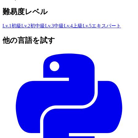
難易度レベル
Lv.
1
初級
Lv.
2
初中級
Lv.
3
中級
Lv.
4
上級
Lv.
5
エキスパート
他の言語を試す