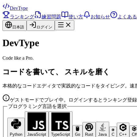
DevType
ランキング
練習問題
使い方
お知らせ
よくある
日本語
ログイン
DevType
Code like a Pro.
コードを書いて、 スキルを磨く
本格的なコードエディタで実践的なコードをタイピング。速
ゲストモードでプレイ中。ログインするとランキング登録
プログラミング言語を選択
Python
JavaScript
TypeScript
Go
Rust
Java
C
C++
C#