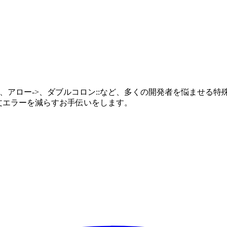
->、ダブルコロン::など、多くの開発者を悩ませる特殊記号です。DevTy
構文エラーを減らすお手伝いをします。