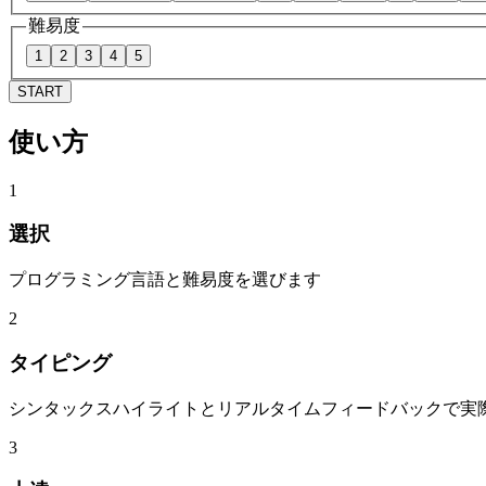
難易度
1
2
3
4
5
START
使い方
1
選択
プログラミング言語と難易度を選びます
2
タイピング
シンタックスハイライトとリアルタイムフィードバックで実
3