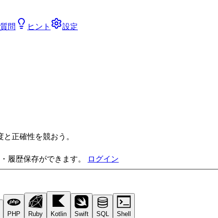
質問
ヒント
設定
度と正確性を競おう。
・履歴保存ができます。
ログイン
PHP
Ruby
Kotlin
Swift
SQL
Shell