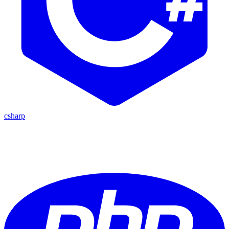
csharp