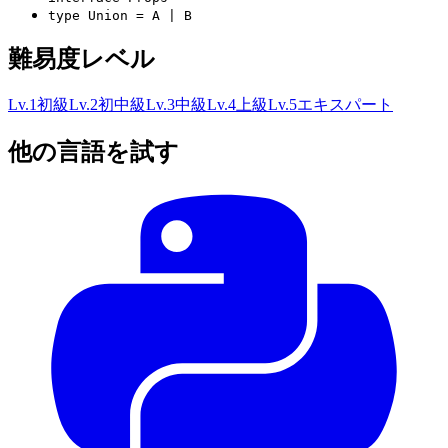
type Union = A | B
難易度レベル
Lv.
1
初級
Lv.
2
初中級
Lv.
3
中級
Lv.
4
上級
Lv.
5
エキスパート
他の言語を試す