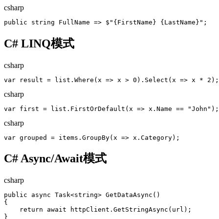
csharp
public string FullName => $"{FirstName} {LastName}";
C# LINQ模式
csharp
var result = list.Where(x => x > 0).Select(x => x * 2);
csharp
var first = list.FirstOrDefault(x => x.Name == "John");
csharp
var grouped = items.GroupBy(x => x.Category);
C# Async/Await模式
csharp
public async Task<string> GetDataAsync()

{

    return await httpClient.GetStringAsync(url);

}