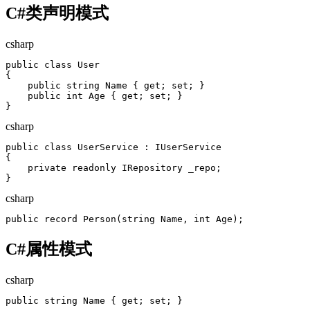
C#类声明模式
csharp
public class User

{

    public string Name { get; set; }

    public int Age { get; set; }

}
csharp
public class UserService : IUserService

{

    private readonly IRepository _repo;

}
csharp
public record Person(string Name, int Age);
C#属性模式
csharp
public string Name { get; set; }