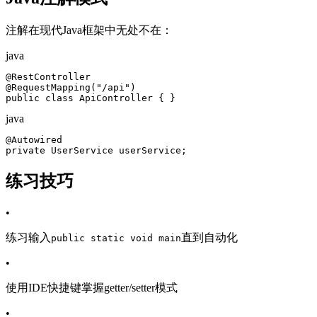
注解在现代Java框架中无处不在：
java
@RestController

@RequestMapping("/api")

public class ApiController { }
java
@Autowired

private UserService userService;
练习技巧
•
练习输入
直到自动化
public static void main
•
使用IDE快捷键掌握getter/setter模式
•