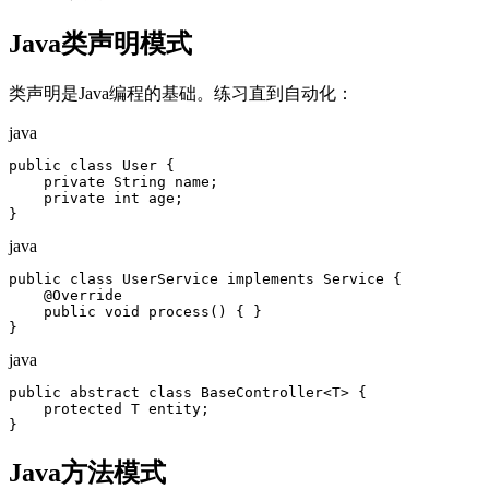
Java类声明模式
类声明是Java编程的基础。练习直到自动化：
java
public class User {

    private String name;

    private int age;

}
java
public class UserService implements Service {

    @Override

    public void process() { }

}
java
public abstract class BaseController<T> {

    protected T entity;

}
Java方法模式