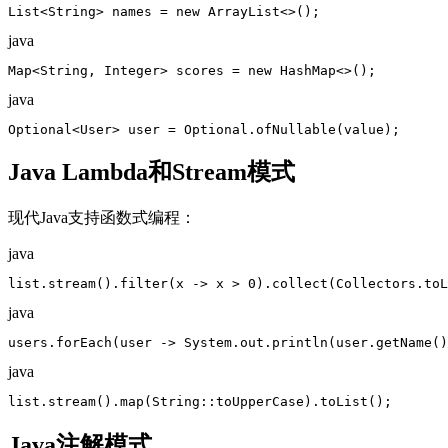
List<String> names = new ArrayList<>();
java
Map<String, Integer> scores = new HashMap<>();
java
Optional<User> user = Optional.ofNullable(value);
Java Lambda和Stream模式
现代Java支持函数式编程：
java
list.stream().filter(x -> x > 0).collect(Collectors.toL
java
users.forEach(user -> System.out.println(user.getName()
java
list.stream().map(String::toUpperCase).toList();
Java注解模式