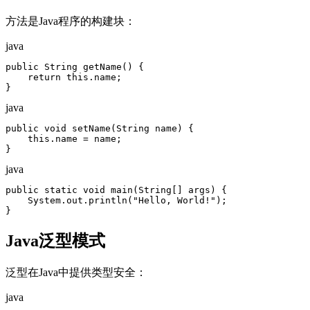
方法是Java程序的构建块：
java
public String getName() {

    return this.name;

}
java
public void setName(String name) {

    this.name = name;

}
java
public static void main(String[] args) {

    System.out.println("Hello, World!");

}
Java泛型模式
泛型在Java中提供类型安全：
java