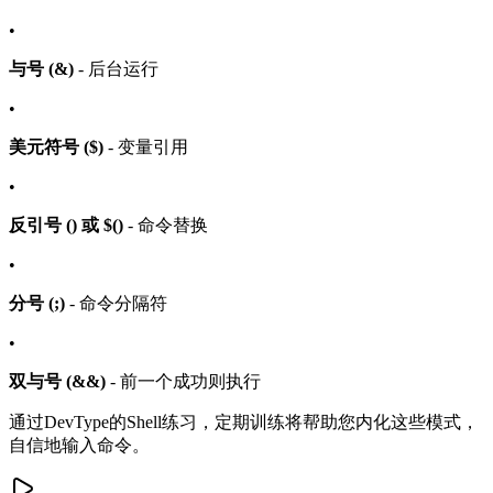
•
与号 (&)
- 后台运行
•
美元符号 ($)
- 变量引用
•
反引号 (
) 或 $()
- 命令替换
•
分号 (;)
- 命令分隔符
•
双与号 (&&)
- 前一个成功则执行
通过DevType的Shell练习，定期训练将帮助您内化这些模式，
自信地输入命令。