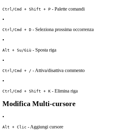
- Palette comandi
Ctrl/Cmd + Shift + P
•
- Seleziona prossima occorrenza
Ctrl/Cmd + D
•
- Sposta riga
Alt + Su/Giù
•
- Attiva/disattiva commento
Ctrl/Cmd + /
•
- Elimina riga
Ctrl/Cmd + Shift + K
Modifica Multi-cursore
•
- Aggiungi cursore
Alt + Clic