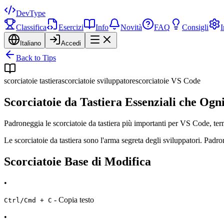
DevType
Classifica
Esercizi
Info
Novità
FAQ
Consigli
I
Italiano
Accedi
Back to Tips
scorciatoie tastiera
scorciatoie sviluppatore
scorciatoie VS Code
Scorciatoie da Tastiera Essenziali che Og
Padroneggia le scorciatoie da tastiera più importanti per VS Code, te
Le scorciatoie da tastiera sono l'arma segreta degli sviluppatori. Padro
Scorciatoie Base di Modifica
•
- Copia testo
Ctrl/Cmd + C
•