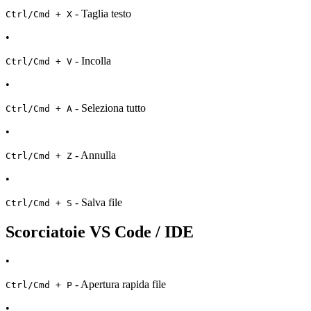
- Taglia testo
Ctrl/Cmd + X
•
- Incolla
Ctrl/Cmd + V
•
- Seleziona tutto
Ctrl/Cmd + A
•
- Annulla
Ctrl/Cmd + Z
•
- Salva file
Ctrl/Cmd + S
Scorciatoie VS Code / IDE
•
- Apertura rapida file
Ctrl/Cmd + P
•