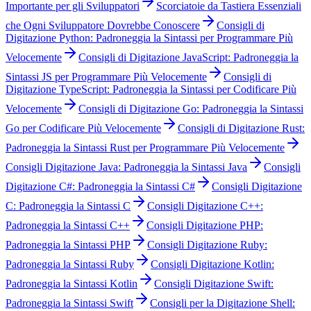
Importante per gli Sviluppatori
Scorciatoie da Tastiera Essenziali
che Ogni Sviluppatore Dovrebbe Conoscere
Consigli di
Digitazione Python: Padroneggia la Sintassi per Programmare Più
Velocemente
Consigli di Digitazione JavaScript: Padroneggia la
Sintassi JS per Programmare Più Velocemente
Consigli di
Digitazione TypeScript: Padroneggia la Sintassi per Codificare Più
Velocemente
Consigli di Digitazione Go: Padroneggia la Sintassi
Go per Codificare Più Velocemente
Consigli di Digitazione Rust:
Padroneggia la Sintassi Rust per Programmare Più Velocemente
Consigli Digitazione Java: Padroneggia la Sintassi Java
Consigli
Digitazione C#: Padroneggia la Sintassi C#
Consigli Digitazione
C: Padroneggia la Sintassi C
Consigli Digitazione C++:
Padroneggia la Sintassi C++
Consigli Digitazione PHP:
Padroneggia la Sintassi PHP
Consigli Digitazione Ruby:
Padroneggia la Sintassi Ruby
Consigli Digitazione Kotlin:
Padroneggia la Sintassi Kotlin
Consigli Digitazione Swift:
Padroneggia la Sintassi Swift
Consigli per la Digitazione Shell: