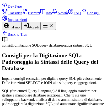
DevType
Classifica
Esercizi
Info
Novità
FAQ
Consigli
Impostazioni
Italiano
Accedi
Back to Tips
consigli digitazione SQL
query database
pratica sintassi SQL
Consigli per la Digitazione SQL:
Padroneggia la Sintassi delle Query del
Database
Impara consigli essenziali per digitare query SQL più velocemente.
Dalle istruzioni SELECT e JOIN alle subquery e aggregazioni.
SQL (Structured Query Language) è il linguaggio standard per
gestire e manipolare database relazionali. Che tu sia uno
sviluppatore backend, analista di dati o amministratore di database,
padroneggiare la digitazione SQL può aumentare significativamente