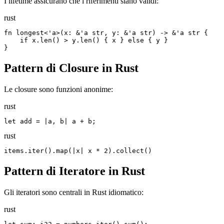
I lifetime assicurano che i riferimenti siano validi:
rust
fn longest<'a>(x: &'a str, y: &'a str) -> &'a str {

    if x.len() > y.len() { x } else { y }

}
Pattern di Closure in Rust
Le closure sono funzioni anonime:
rust
let add = |a, b| a + b;
rust
items.iter().map(|x| x * 2).collect()
Pattern di Iteratore in Rust
Gli iteratori sono centrali in Rust idiomatico:
rust