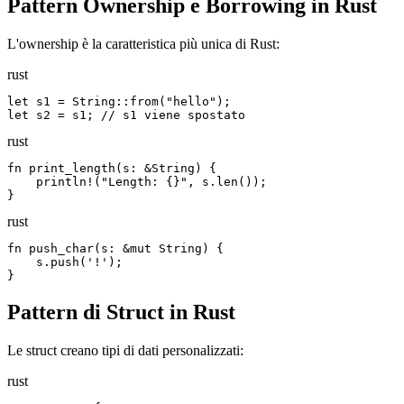
Pattern Ownership e Borrowing in Rust
L'ownership è la caratteristica più unica di Rust:
rust
let s1 = String::from("hello");

let s2 = s1; // s1 viene spostato
rust
fn print_length(s: &String) {

    println!("Length: {}", s.len());

}
rust
fn push_char(s: &mut String) {

    s.push('!');

}
Pattern di Struct in Rust
Le struct creano tipi di dati personalizzati:
rust