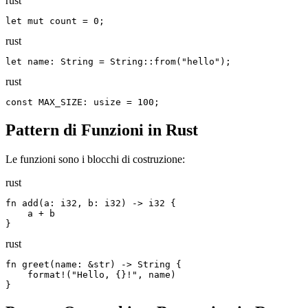
rust
let mut count = 0;
rust
let name: String = String::from("hello");
rust
const MAX_SIZE: usize = 100;
Pattern di Funzioni in Rust
Le funzioni sono i blocchi di costruzione:
rust
fn add(a: i32, b: i32) -> i32 {

    a + b

}
rust
fn greet(name: &str) -> String {

    format!("Hello, {}!", name)

}