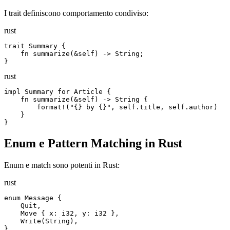
I trait definiscono comportamento condiviso:
rust
trait Summary {

    fn summarize(&self) -> String;

}
rust
impl Summary for Article {

    fn summarize(&self) -> String {

        format!("{} by {}", self.title, self.author)

    }

}
Enum e Pattern Matching in Rust
Enum e match sono potenti in Rust:
rust
enum Message {

    Quit,

    Move { x: i32, y: i32 },

    Write(String),

}