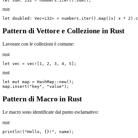
let sum: i32 = numbers.iter().sum();
rust
let doubled: Vec<i32> = numbers.iter().map(|x| x * 2).c
Pattern di Vettore e Collezione in Rust
Lavorare con le collezioni è comune:
rust
let vec = vec![1, 2, 3, 4, 5];
rust
let mut map = HashMap::new();

map.insert("key", "value");
Pattern di Macro in Rust
Le macro sono identificate dal punto esclamativo:
rust
println!("Hello, {}!", name);