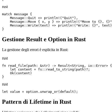
rust
match message {

    Message::Quit => println!("Quit"),

    Message::Move { x, y } => println!("Move to {}, {}"
    Message::Write(text) => println!("Write: {}", text)
}
Gestione Result e Option in Rust
La gestione degli errori è esplicita in Rust:
rust
fn read_file(path: &str) -> Result<String, io::Error> {

    let content = fs::read_to_string(path)?;

    Ok(content)

}
rust
let value = option.unwrap_or(default);
Pattern di Lifetime in Rust