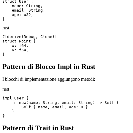
struct User {

    name: String,

    email: String,

    age: u32,

}
rust
#[derive(Debug, Clone)]

struct Point {

    x: f64,

    y: f64,

}
Pattern di Blocco Impl in Rust
I blocchi di implementazione aggiungono metodi:
rust
impl User {

    fn new(name: String, email: String) -> Self {

        Self { name, email, age: 0 }

    }

}
Pattern di Trait in Rust