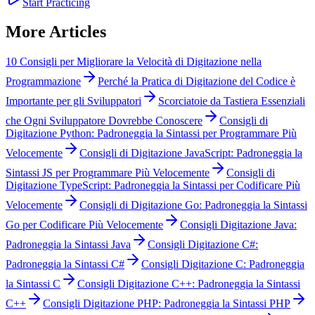
Start Practicing
More Articles
10 Consigli per Migliorare la Velocità di Digitazione nella
Programmazione
Perché la Pratica di Digitazione del Codice è
Importante per gli Sviluppatori
Scorciatoie da Tastiera Essenziali
che Ogni Sviluppatore Dovrebbe Conoscere
Consigli di
Digitazione Python: Padroneggia la Sintassi per Programmare Più
Velocemente
Consigli di Digitazione JavaScript: Padroneggia la
Sintassi JS per Programmare Più Velocemente
Consigli di
Digitazione TypeScript: Padroneggia la Sintassi per Codificare Più
Velocemente
Consigli di Digitazione Go: Padroneggia la Sintassi
Go per Codificare Più Velocemente
Consigli Digitazione Java:
Padroneggia la Sintassi Java
Consigli Digitazione C#:
Padroneggia la Sintassi C#
Consigli Digitazione C: Padroneggia
la Sintassi C
Consigli Digitazione C++: Padroneggia la Sintassi
C++
Consigli Digitazione PHP: Padroneggia la Sintassi PHP