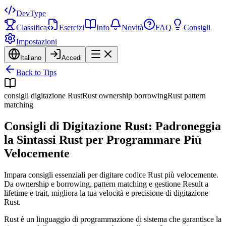
DevType
Classifica
Esercizi
Info
Novità
FAQ
Consigli
Impostazioni
Italiano
Accedi
Back to Tips
consigli digitazione Rust
Rust ownership borrowing
Rust pattern
matching
Consigli di Digitazione Rust: Padroneggia
la Sintassi Rust per Programmare Più
Velocemente
Impara consigli essenziali per digitare codice Rust più velocemente.
Da ownership e borrowing, pattern matching e gestione Result a
lifetime e trait, migliora la tua velocità e precisione di digitazione
Rust.
Rust è un linguaggio di programmazione di sistema che garantisce la