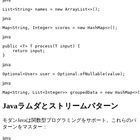
List<String> names = new ArrayList<>();
java
Map<String, Integer> scores = new HashMap<>();
java
public <T> T process(T input) {

    return input;

}
java
Optional<User> user = Optional.ofNullable(value);
java
Map<String, List<Integer>> groupedData = new HashMap<>(
Javaラムダとストリームパターン
モダンJavaは関数型プログラミングをサポート。これらのパ
ターンをマスター：
java