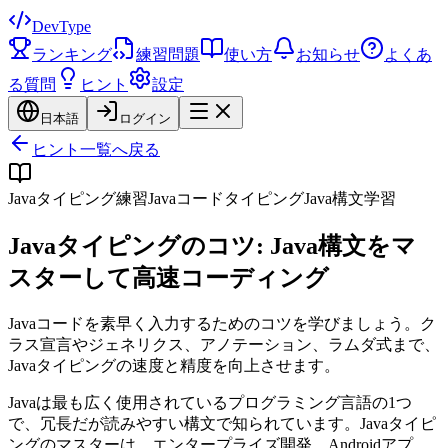
DevType
ランキング
練習問題
使い方
お知らせ
よくあ
る質問
ヒント
設定
日本語
ログイン
ヒント一覧へ戻る
Javaタイピング練習
Javaコードタイピング
Java構文学習
Javaタイピングのコツ: Java構文をマ
スターして高速コーディング
Javaコードを素早く入力するためのコツを学びましょう。ク
ラス宣言やジェネリクス、アノテーション、ラムダ式まで、
Javaタイピングの速度と精度を向上させます。
Javaは最も広く使用されているプログラミング言語の1つ
で、冗長だが読みやすい構文で知られています。Javaタイピ
ングのマスターは、エンタープライズ開発、Androidアプ