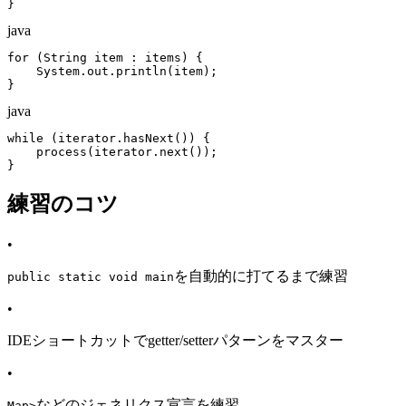
}
java
for (String item : items) {

    System.out.println(item);

}
java
while (iterator.hasNext()) {

    process(iterator.next());

}
練習のコツ
•
を自動的に打てるまで練習
public static void main
•
IDEショートカットでgetter/setterパターンをマスター
•
などのジェネリクス宣言を練習
Map
>