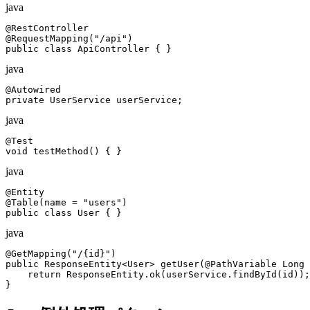
java
@RestController

@RequestMapping("/api")

public class ApiController { }
java
@Autowired

private UserService userService;
java
@Test

void testMethod() { }
java
@Entity

@Table(name = "users")

public class User { }
java
@GetMapping("/{id}")

public ResponseEntity<User> getUser(@PathVariable Long 
    return ResponseEntity.ok(userService.findById(id));

}