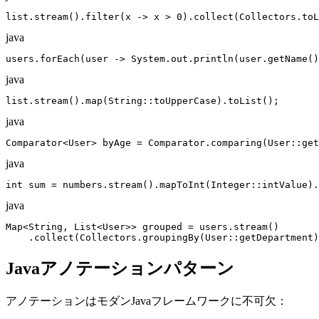
list.stream().filter(x -> x > 0).collect(Collectors.toL
java
users.forEach(user -> System.out.println(user.getName()
java
list.stream().map(String::toUpperCase).toList();
java
Comparator<User> byAge = Comparator.comparing(User::get
java
int sum = numbers.stream().mapToInt(Integer::intValue).
java
Map<String, List<User>> grouped = users.stream()

    .collect(Collectors.groupingBy(User::getDepartment)
Javaアノテーションパターン
アノテーションはモダンJavaフレームワークに不可欠：