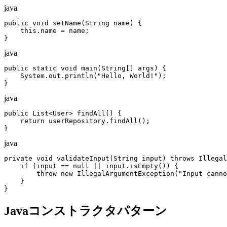
java
public void setName(String name) {

    this.name = name;

}
java
public static void main(String[] args) {

    System.out.println("Hello, World!");

}
java
public List<User> findAll() {

    return userRepository.findAll();

}
java
private void validateInput(String input) throws Illegal
    if (input == null || input.isEmpty()) {

        throw new IllegalArgumentException("Input canno
    }

}
Javaコンストラクタパターン