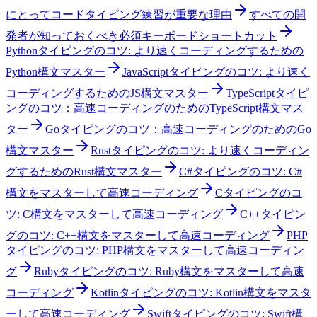
にとってコードタイピング練習が重要な理由
すべての開
発者が知っておくべき必須キーボードショートカット
Pythonタイピングのコツ: より速くコーディングするための
Python構文マスター
JavaScriptタイピングのコツ: より速く
コーディングするためのJS構文マスター
TypeScriptタイピ
ングのコツ：高速コーディングのためのTypeScript構文マス
ター
Goタイピングのコツ：高速コーディングのためのGo
構文マスター
Rustタイピングのコツ: より速くコーディン
グするためのRust構文マスター
C#タイピングのコツ: C#
構文をマスターして高速コーディング
Cタイピングのコ
ツ: C構文をマスターして高速コーディング
C++タイピン
グのコツ: C++構文をマスターして高速コーディング
PHP
タイピングのコツ: PHP構文をマスターして高速コーディン
グ
Rubyタイピングのコツ: Ruby構文をマスターして高速
コーディング
Kotlinタイピングのコツ: Kotlin構文をマスタ
ーして高速コーディング
Swiftタイピングのコツ: Swift構