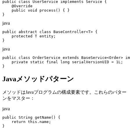
public class UserService implements Service {

    @Override

    public void process() { }

}
java
public abstract class BaseController<T> {

    protected T entity;

}
java
public class OrderService extends BaseService<Order> im
    private static final long serialVersionUID = 1L;

}
Javaメソッドパターン
メソッドはJavaプログラムの構成要素です。これらのパター
ンをマスター：
java
public String getName() {

    return this.name;

}