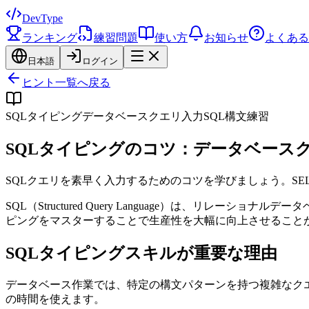
DevType
ランキング
練習問題
使い方
お知らせ
よくある
日本語
ログイン
ヒント一覧へ戻る
SQLタイピング
データベースクエリ入力
SQL構文練習
SQLタイピングのコツ：データベース
SQLクエリを素早く入力するためのコツを学びましょう。SE
SQL（Structured Query Language）は、
ピングをマスターすることで生産性を大幅に向上させること
SQLタイピングスキルが重要な理由
データベース作業では、特定の構文パターンを持つ複雑なク
の時間を使えます。