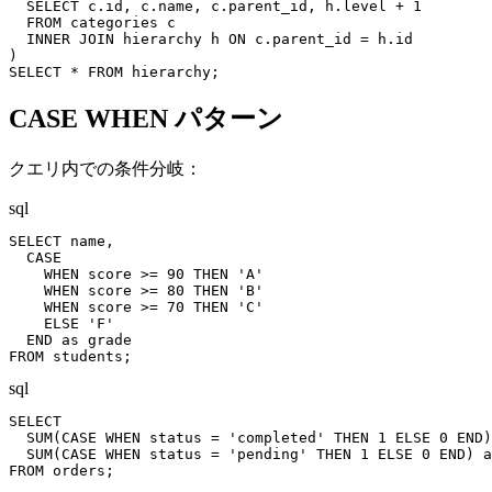
  SELECT c.id, c.name, c.parent_id, h.level + 1

  FROM categories c

  INNER JOIN hierarchy h ON c.parent_id = h.id

)

SELECT * FROM hierarchy;
CASE WHEN パターン
クエリ内での条件分岐：
sql
SELECT name,

  CASE

    WHEN score >= 90 THEN 'A'

    WHEN score >= 80 THEN 'B'

    WHEN score >= 70 THEN 'C'

    ELSE 'F'

  END as grade

FROM students;
sql
SELECT

  SUM(CASE WHEN status = 'completed' THEN 1 ELSE 0 END)
  SUM(CASE WHEN status = 'pending' THEN 1 ELSE 0 END) a
FROM orders;