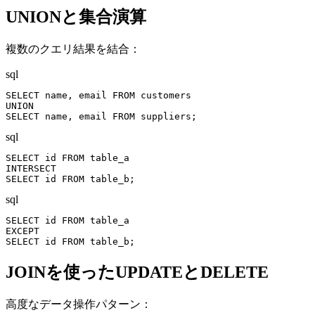
UNIONと集合演算
複数のクエリ結果を結合：
sql
SELECT name, email FROM customers

UNION

SELECT name, email FROM suppliers;
sql
SELECT id FROM table_a

INTERSECT

SELECT id FROM table_b;
sql
SELECT id FROM table_a

EXCEPT

SELECT id FROM table_b;
JOINを使ったUPDATEとDELETE
高度なデータ操作パターン：