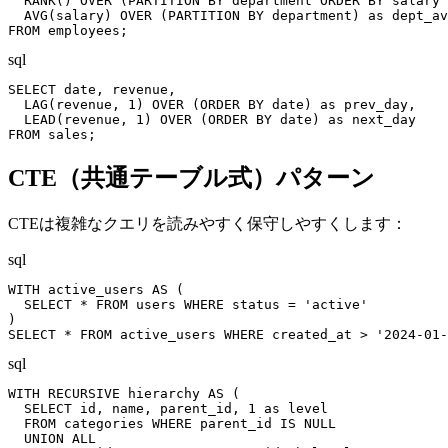
  RANK() OVER (PARTITION BY department ORDER BY salary 
  AVG(salary) OVER (PARTITION BY department) as dept_av
FROM employees;
sql
SELECT date, revenue,

  LAG(revenue, 1) OVER (ORDER BY date) as prev_day,

  LEAD(revenue, 1) OVER (ORDER BY date) as next_day

FROM sales;
CTE（共通テーブル式）パターン
CTEは複雑なクエリを読みやすく保守しやすくします：
sql
WITH active_users AS (

  SELECT * FROM users WHERE status = 'active'

)

SELECT * FROM active_users WHERE created_at > '2024-01-
sql
WITH RECURSIVE hierarchy AS (

  SELECT id, name, parent_id, 1 as level

  FROM categories WHERE parent_id IS NULL

  UNION ALL
