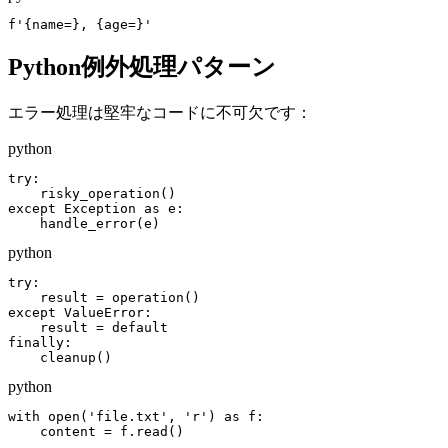
f'{name=}, {age=}'
Python例外処理パターン
エラー処理は堅牢なコードに不可欠です：
python
try:

    risky_operation()

except Exception as e:

    handle_error(e)
python
try:

    result = operation()

except ValueError:

    result = default

finally:

    cleanup()
python
with open('file.txt', 'r') as f:

    content = f.read()