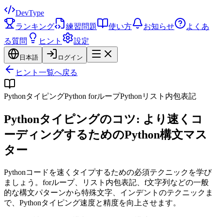
DevType
ランキング
練習問題
使い方
お知らせ
よくあ
る質問
ヒント
設定
日本語
ログイン
ヒント一覧へ戻る
Pythonタイピング
Python forループ
Pythonリスト内包表記
Pythonタイピングのコツ: より速くコ
ーディングするためのPython構文マス
ター
Pythonコードを速くタイプするための必須テクニックを学び
ましょう。forループ、リスト内包表記、f文字列などの一般
的な構文パターンから特殊文字、インデントのテクニックま
で、Pythonタイピング速度と精度を向上させます。