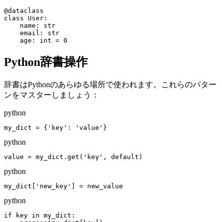
@dataclass

class User:

    name: str

    email: str

    age: int = 0
Python辞書操作
辞書はPythonのあらゆる場所で使われます。これらのパター
ンをマスターしましょう：
python
my_dict = {'key': 'value'}
python
value = my_dict.get('key', default)
python
my_dict['new_key'] = new_value
python
if key in my_dict:
