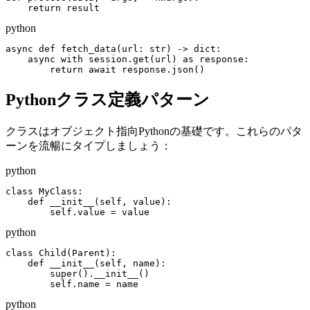
    return result
python
async def fetch_data(url: str) -> dict:

    async with session.get(url) as response:

        return await response.json()
Pythonクラス定義パターン
クラスはオブジェクト指向Pythonの基礎です。これらのパタ
ーンを流暢にタイプしましょう：
python
class MyClass:

    def __init__(self, value):

        self.value = value
python
class Child(Parent):

    def __init__(self, name):

        super().__init__()

        self.name = name
python