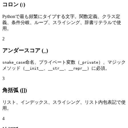
コロン (:)
Pythonで最も頻繁にタイプする文字。関数定義、クラス定
義、条件分岐、ループ、スライシング、辞書リテラルで使
用。
2
アンダースコア (_)
命名、プライベート変数（
）、マジック
snake_case
_private
メソッド（
、
、
）に必須。
__init__
__str__
__repr__
3
角括弧 ([])
リスト、インデックス、スライシング、リスト内包表記で使
用。
4