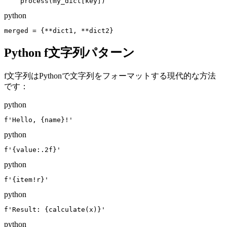
    process(my_dict[key])
python
merged = {**dict1, **dict2}
Python f文字列パターン
f文字列はPythonで文字列をフォーマットする現代的な方法
です：
python
f'Hello, {name}!'
python
f'{value:.2f}'
python
f'{item!r}'
python
f'Result: {calculate(x)}'
python