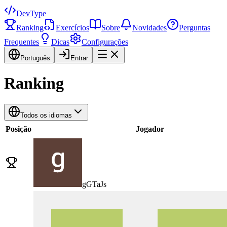
DevType
Ranking
Exercícios
Sobre
Novidades
Perguntas
Frequentes
Dicas
Configurações
Português
Entrar
Ranking
Todos os idiomas
Posição
Jogador
gGTaJs