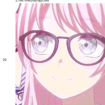
2768709820@qq.com
10