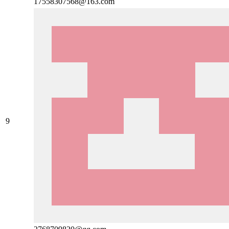
17558307568@163.com
9