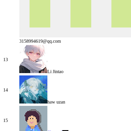
3158994619@qq.com
13
Li Jintao
14
haw uzan
15