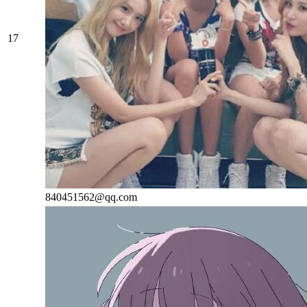
17
840451562@qq.com