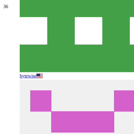
36
bytewise