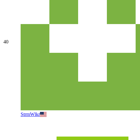
40
StrmWlkr