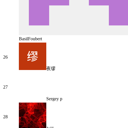
BasilFoubert
26
夜缪
27
Sergey p
28