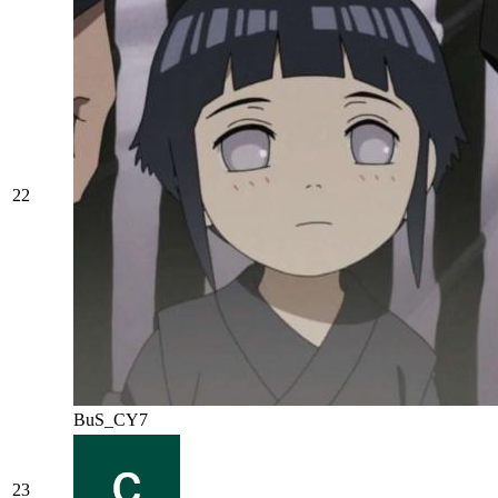
22
BuS_CY7
23