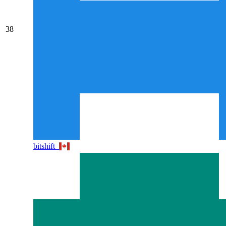
38
bitshift_