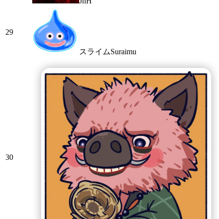
JnH
29
スライムSuraimu
30