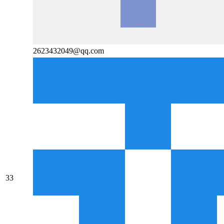
2623432049@qq.com
33