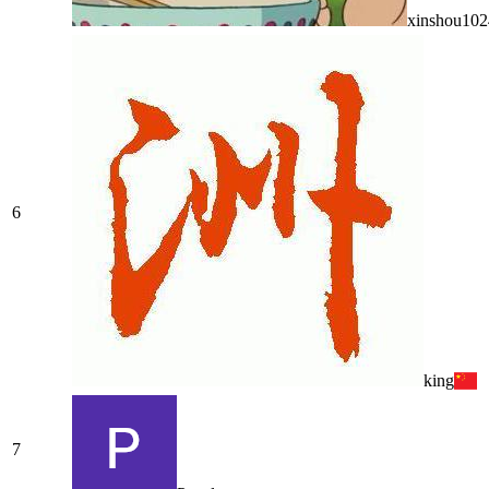
xinshou102
6
king
7