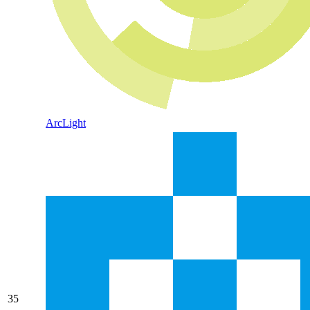
ArcLight
35