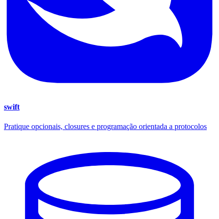
swift
Pratique opcionais, closures e programação orientada a protocolos