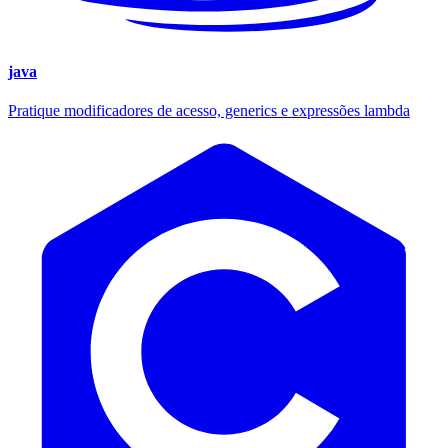
java
Pratique modificadores de acesso, generics e expressões lambda