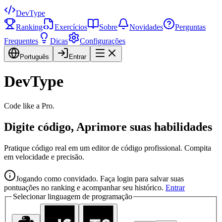
DevType
Ranking
Exercícios
Sobre
Novidades
Perguntas
Frequentes
Dicas
Configurações
Português
Entrar
DevType
Code like a Pro.
Digite código, Aprimore suas habilidades
Pratique código real em um editor de código profissional. Compita
em velocidade e precisão.
Jogando como convidado. Faça login para salvar suas
pontuações no ranking e acompanhar seu histórico.
Entrar
Selecionar linguagem de programação