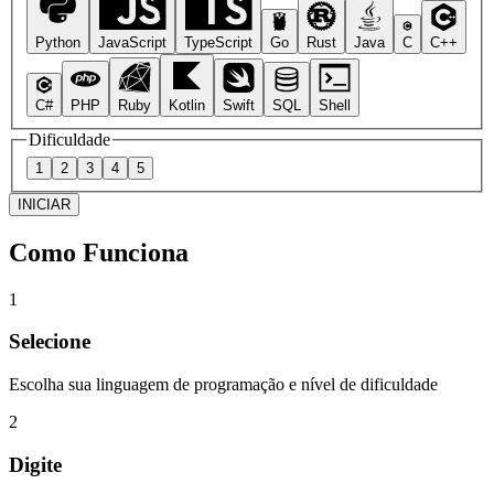
Python
JavaScript
TypeScript
Go
Rust
Java
C
C++
C#
PHP
Ruby
Kotlin
Swift
SQL
Shell
Dificuldade
1
2
3
4
5
INICIAR
Como Funciona
1
Selecione
Escolha sua linguagem de programação e nível de dificuldade
2
Digite