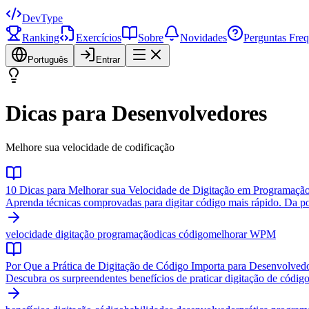
DevType
Ranking
Exercícios
Sobre
Novidades
Perguntas Freq
Português
Entrar
Dicas para Desenvolvedores
Melhore sua velocidade de codificação
10 Dicas para Melhorar sua Velocidade de Digitação em Programaçã
Aprenda técnicas comprovadas para digitar código mais rápido. Da pos
velocidade digitação programação
dicas código
melhorar WPM
Por Que a Prática de Digitação de Código Importa para Desenvolved
Descubra os surpreendentes benefícios de praticar digitação de código