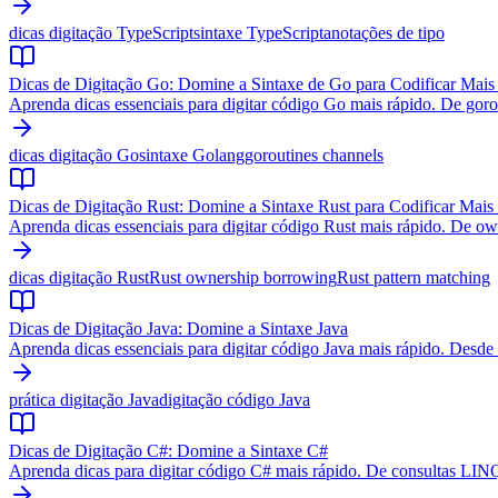
dicas digitação TypeScript
sintaxe TypeScript
anotações de tipo
Dicas de Digitação Go: Domine a Sintaxe de Go para Codificar Mais
Aprenda dicas essenciais para digitar código Go mais rápido. De gorout
dicas digitação Go
sintaxe Golang
goroutines channels
Dicas de Digitação Rust: Domine a Sintaxe Rust para Codificar Mais
Aprenda dicas essenciais para digitar código Rust mais rápido. De own
dicas digitação Rust
Rust ownership borrowing
Rust pattern matching
Dicas de Digitação Java: Domine a Sintaxe Java
Aprenda dicas essenciais para digitar código Java mais rápido. Desde 
prática digitação Java
digitação código Java
Dicas de Digitação C#: Domine a Sintaxe C#
Aprenda dicas para digitar código C# mais rápido. De consultas LINQ