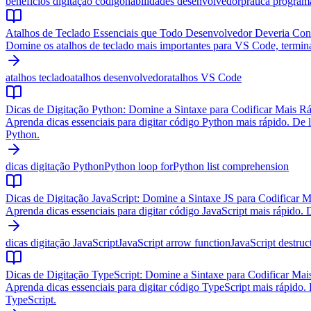
benefícios digitação código
habilidades desenvolvedor
prática progra
Atalhos de Teclado Essenciais que Todo Desenvolvedor Deveria Con
Domine os atalhos de teclado mais importantes para VS Code, termina
atalhos teclado
atalhos desenvolvedor
atalhos VS Code
Dicas de Digitação Python: Domine a Sintaxe para Codificar Mais R
Aprenda dicas essenciais para digitar código Python mais rápido. De lo
Python.
dicas digitação Python
Python loop for
Python list comprehension
Dicas de Digitação JavaScript: Domine a Sintaxe JS para Codificar 
Aprenda dicas essenciais para digitar código JavaScript mais rápido. D
dicas digitação JavaScript
JavaScript arrow function
JavaScript destruc
Dicas de Digitação TypeScript: Domine a Sintaxe para Codificar Mai
Aprenda dicas essenciais para digitar código TypeScript mais rápido. D
TypeScript.