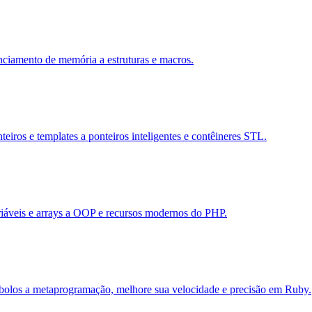
nciamento de memória a estruturas e macros.
eiros e templates a ponteiros inteligentes e contêineres STL.
riáveis e arrays a OOP e recursos modernos do PHP.
mbolos a metaprogramação, melhore sua velocidade e precisão em Ruby.