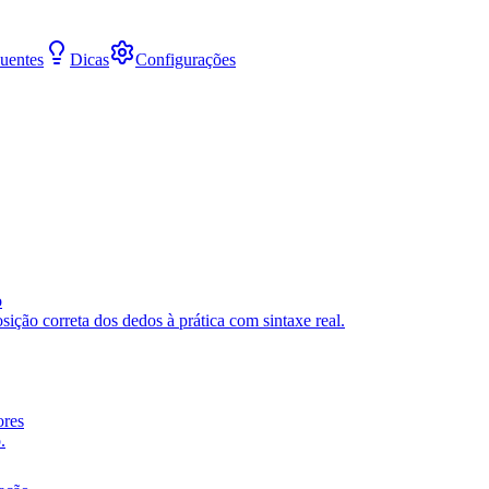
uentes
Dicas
Configurações
o
ição correta dos dedos à prática com sintaxe real.
ores
.