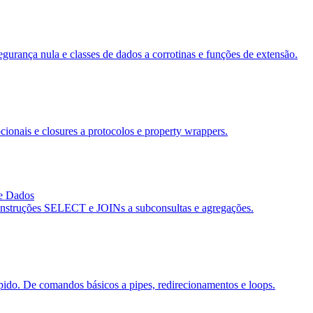
egurança nula e classes de dados a corrotinas e funções de extensão.
cionais e closures a protocolos e property wrappers.
de Dados
e instruções SELECT e JOINs a subconsultas e agregações.
ápido. De comandos básicos a pipes, redirecionamentos e loops.