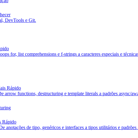
mação
hecer
l, DevTools e Git.
ápido
ops for, list comprehensions e f-strings a caracteres especiais e técni
Mais Rápido
e arrow functions, destructuring e template literals a padrões async/aw
turing
s Rápido
e anotações de tipo, genéricos e interfaces a tipos utilitários e padrõ