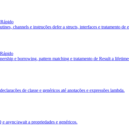
 Rápido
ines, channels e instruções defer a structs, interfaces e tratamento de
 Rápido
ership e borrowing, pattern matching e tratamento de Result a lifetimes
declarações de classe e genéricos até anotações e expressões lambda.
 e async/await a propriedades e genéricos.