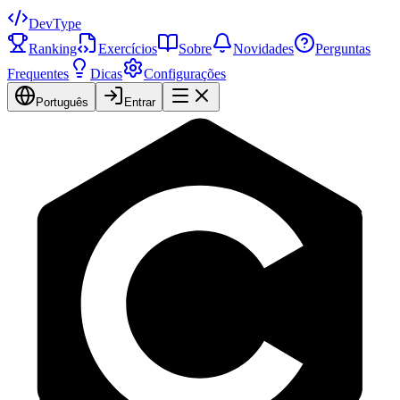
DevType
Ranking
Exercícios
Sobre
Novidades
Perguntas
Frequentes
Dicas
Configurações
Português
Entrar