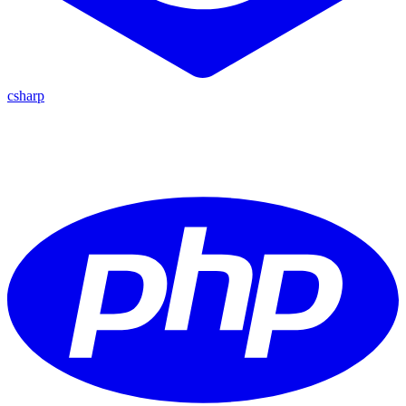
csharp