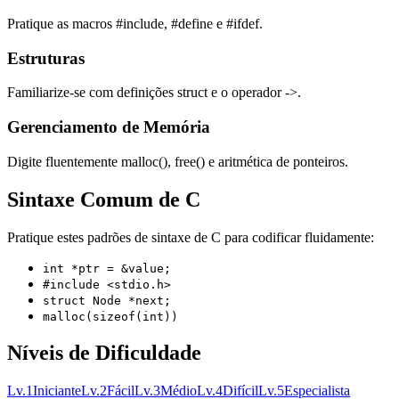
Pratique as macros #include, #define e #ifdef.
Estruturas
Familiarize-se com definições struct e o operador ->.
Gerenciamento de Memória
Digite fluentemente malloc(), free() e aritmética de ponteiros.
Sintaxe Comum de C
Pratique estes padrões de sintaxe de C para codificar fluidamente:
int *ptr = &value;
#include <stdio.h>
struct Node *next;
malloc(sizeof(int))
Níveis de Dificuldade
Lv.
1
Iniciante
Lv.
2
Fácil
Lv.
3
Médio
Lv.
4
Difícil
Lv.
5
Especialista