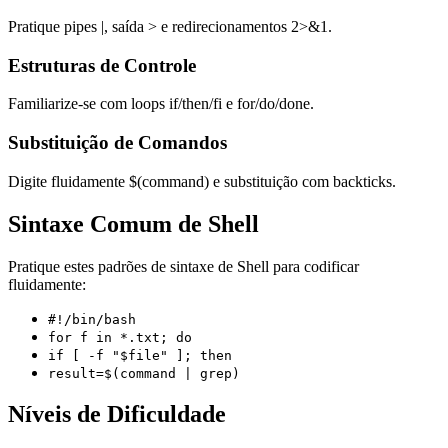
Pratique pipes |, saída > e redirecionamentos 2>&1.
Estruturas de Controle
Familiarize-se com loops if/then/fi e for/do/done.
Substituição de Comandos
Digite fluidamente $(command) e substituição com backticks.
Sintaxe Comum de Shell
Pratique estes padrões de sintaxe de Shell para codificar
fluidamente:
#!/bin/bash
for f in *.txt; do
if [ -f "$file" ]; then
result=$(command | grep)
Níveis de Dificuldade