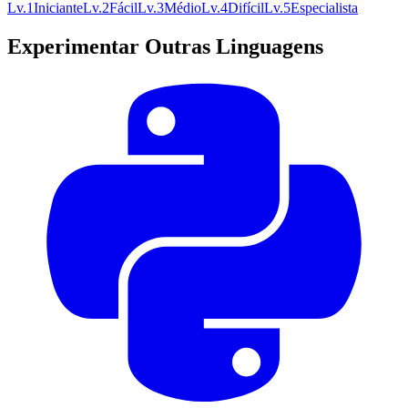
Lv.
1
Iniciante
Lv.
2
Fácil
Lv.
3
Médio
Lv.
4
Difícil
Lv.
5
Especialista
Experimentar Outras Linguagens