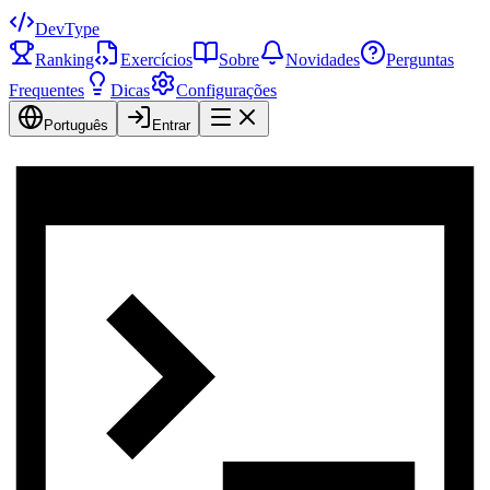
DevType
Ranking
Exercícios
Sobre
Novidades
Perguntas
Frequentes
Dicas
Configurações
Português
Entrar