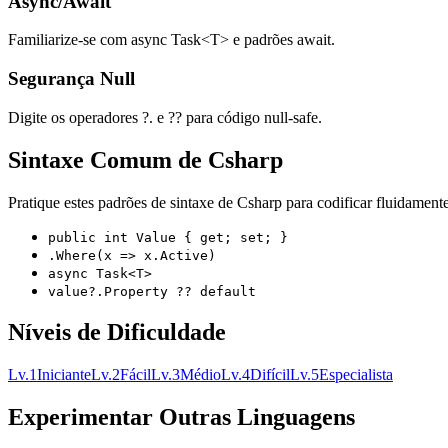
Async/Await
Familiarize-se com async Task<T> e padrões await.
Segurança Null
Digite os operadores ?. e ?? para código null-safe.
Sintaxe Comum de Csharp
Pratique estes padrões de sintaxe de Csharp para codificar fluidamente
public int Value { get; set; }
.Where(x => x.Active)
async Task<T>
value?.Property ?? default
Níveis de Dificuldade
Lv.
1
Iniciante
Lv.
2
Fácil
Lv.
3
Médio
Lv.
4
Difícil
Lv.
5
Especialista
Experimentar Outras Linguagens