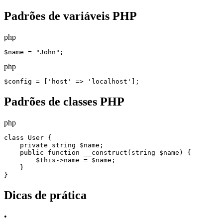
Padrões de variáveis PHP
php
$name = "John";
php
$config = ['host' => 'localhost'];
Padrões de classes PHP
php
class User {

    private string $name;

    public function __construct(string $name) {

        $this->name = $name;

    }

}
Dicas de prática
•