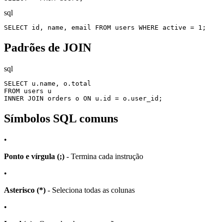
sql
SELECT id, name, email FROM users WHERE active = 1;
Padrões de JOIN
sql
SELECT u.name, o.total

FROM users u

INNER JOIN orders o ON u.id = o.user_id;
Símbolos SQL comuns
•
Ponto e vírgula (;)
- Termina cada instrução
•
Asterisco (*)
- Seleciona todas as colunas
•