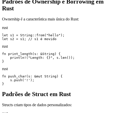
Padrões de Ownership e Borrowing em
Rust
Ownership é a característica mais única do Rust:
rust
let s1 = String::from("hello");

let s2 = s1; // s1 é movido
rust
fn print_length(s: &String) {

    println!("Length: {}", s.len());

}
rust
fn push_char(s: &mut String) {

    s.push('!');

}
Padrões de Struct em Rust
Structs criam tipos de dados personalizados: