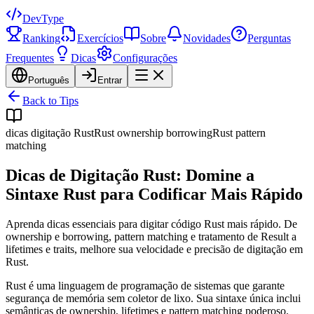
DevType
Ranking
Exercícios
Sobre
Novidades
Perguntas
Frequentes
Dicas
Configurações
Português
Entrar
Back to Tips
dicas digitação Rust
Rust ownership borrowing
Rust pattern
matching
Dicas de Digitação Rust: Domine a
Sintaxe Rust para Codificar Mais Rápido
Aprenda dicas essenciais para digitar código Rust mais rápido. De
ownership e borrowing, pattern matching e tratamento de Result a
lifetimes e traits, melhore sua velocidade e precisão de digitação em
Rust.
Rust é uma linguagem de programação de sistemas que garante
segurança de memória sem coletor de lixo. Sua sintaxe única inclui
semânticas de ownership, lifetimes e pattern matching poderoso.