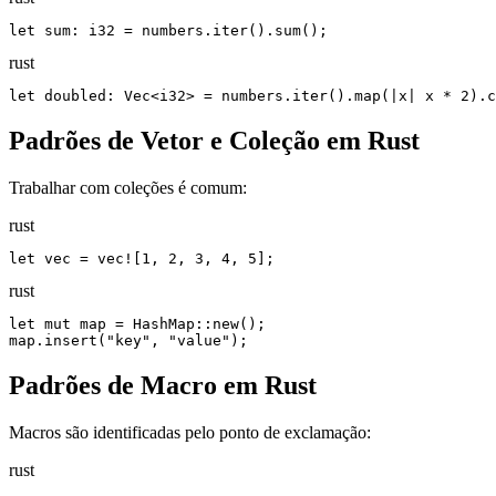
let sum: i32 = numbers.iter().sum();
rust
let doubled: Vec<i32> = numbers.iter().map(|x| x * 2).c
Padrões de Vetor e Coleção em Rust
Trabalhar com coleções é comum:
rust
let vec = vec![1, 2, 3, 4, 5];
rust
let mut map = HashMap::new();

map.insert("key", "value");
Padrões de Macro em Rust
Macros são identificadas pelo ponto de exclamação:
rust