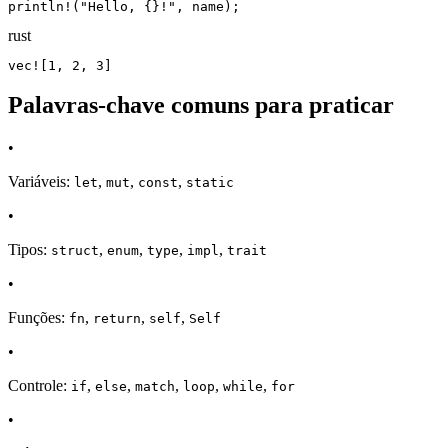
println!("Hello, {}!", name);
rust
vec![1, 2, 3]
Palavras-chave comuns para praticar
•
Variáveis:
,
,
,
let
mut
const
static
•
Tipos:
,
,
,
,
struct
enum
type
impl
trait
•
Funções:
,
,
,
fn
return
self
Self
•
Controle:
,
,
,
,
,
if
else
match
loop
while
for
•