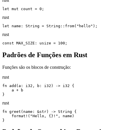
rust
let mut count = 0;
rust
let name: String = String::from("hello");
rust
const MAX_SIZE: usize = 100;
Padrões de Funções em Rust
Funções são os blocos de construção:
rust
fn add(a: i32, b: i32) -> i32 {

    a + b

}
rust
fn greet(name: &str) -> String {

    format!("Hello, {}!", name)

}