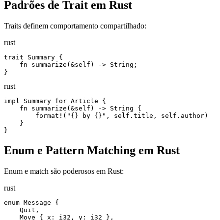
Padrões de Trait em Rust
Traits definem comportamento compartilhado:
rust
trait Summary {

    fn summarize(&self) -> String;

}
rust
impl Summary for Article {

    fn summarize(&self) -> String {

        format!("{} by {}", self.title, self.author)

    }

}
Enum e Pattern Matching em Rust
Enum e match são poderosos em Rust:
rust
enum Message {

    Quit,

    Move { x: i32, y: i32 },
