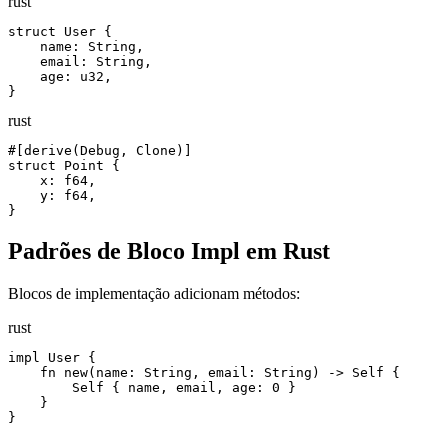
rust
struct User {

    name: String,

    email: String,

    age: u32,

}
rust
#[derive(Debug, Clone)]

struct Point {

    x: f64,

    y: f64,

}
Padrões de Bloco Impl em Rust
Blocos de implementação adicionam métodos:
rust
impl User {

    fn new(name: String, email: String) -> Self {

        Self { name, email, age: 0 }

    }

}