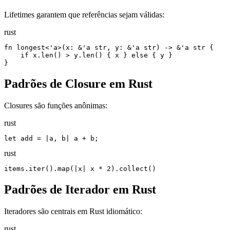
Lifetimes garantem que referências sejam válidas:
rust
fn longest<'a>(x: &'a str, y: &'a str) -> &'a str {

    if x.len() > y.len() { x } else { y }

}
Padrões de Closure em Rust
Closures são funções anônimas:
rust
let add = |a, b| a + b;
rust
items.iter().map(|x| x * 2).collect()
Padrões de Iterador em Rust
Iteradores são centrais em Rust idiomático:
rust