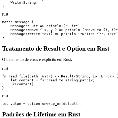
    Write(String),

}
rust
match message {

    Message::Quit => println!("Quit"),

    Message::Move { x, y } => println!("Move to {}, {}"
    Message::Write(text) => println!("Write: {}", text)
}
Tratamento de Result e Option em Rust
O tratamento de erros é explícito em Rust:
rust
fn read_file(path: &str) -> Result<String, io::Error> {

    let content = fs::read_to_string(path)?;

    Ok(content)

}
rust
let value = option.unwrap_or(default);
Padrões de Lifetime em Rust