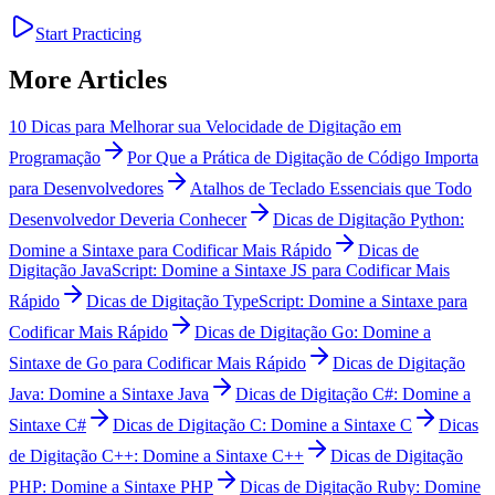
Start Practicing
More Articles
10 Dicas para Melhorar sua Velocidade de Digitação em
Programação
Por Que a Prática de Digitação de Código Importa
para Desenvolvedores
Atalhos de Teclado Essenciais que Todo
Desenvolvedor Deveria Conhecer
Dicas de Digitação Python:
Domine a Sintaxe para Codificar Mais Rápido
Dicas de
Digitação JavaScript: Domine a Sintaxe JS para Codificar Mais
Rápido
Dicas de Digitação TypeScript: Domine a Sintaxe para
Codificar Mais Rápido
Dicas de Digitação Go: Domine a
Sintaxe de Go para Codificar Mais Rápido
Dicas de Digitação
Java: Domine a Sintaxe Java
Dicas de Digitação C#: Domine a
Sintaxe C#
Dicas de Digitação C: Domine a Sintaxe C
Dicas
de Digitação C++: Domine a Sintaxe C++
Dicas de Digitação
PHP: Domine a Sintaxe PHP
Dicas de Digitação Ruby: Domine